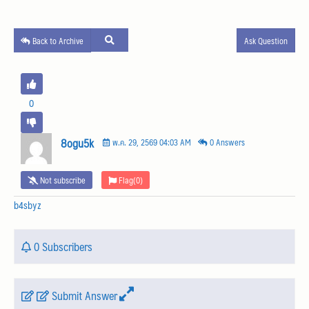
Back to Archive
Ask Question
0
8ogu5k
พ.ค. 29, 2569 04:03 AM
0 Answers
Not subscribe
Flag
(0)
b4sbyz
0 Subscribers
Submit Answer