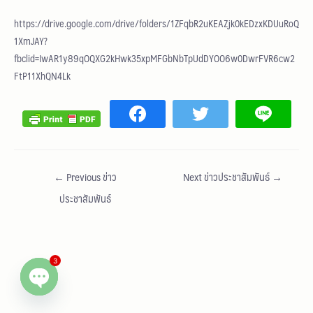
https://drive.google.com/drive/folders/1ZFqbR2uKEAZjk0kEDzxKDUuRoQ
1XmJAY?
fbclid=IwAR1y89qOQXG2kHwk35xpMFGbNbTpUdDYOO6w0DwrFVR6cw2
FtP11XhQN4Lk
←
Previous ข่าว
Next ข่าวประชาสัมพันธ์
→
ประชาสัมพันธ์
3
Open chaty