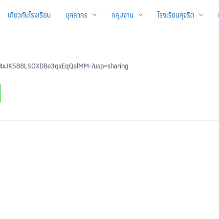
เกี่ยวกับโรงเรียน
บุคลากร
กลุ่มงาน
โรงเรียนสุจริต
PQz4xJK588LSOXDBe3qxEqQalMM-?usp=sharing