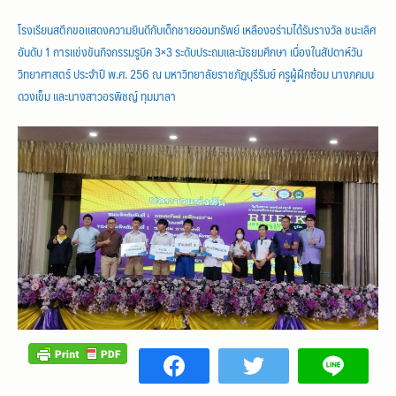
โรงเรียนสตึกขอแสดงความยินดีกับเด็กชายออมทรัพย์ เหลืองอร่ามได้รับรางวัล ชนะเลิศ
อันดับ 1 การแข่งขันกิจกรรมรูบิค 3×3 ระดับประถมและมัธยมศึกษา เนื่องในสัปดาห์วัน
วิทยาศาสตร์ ประจำปี พ.ศ. 256 ณ มหาวิทยาลัยราชภัฏบุรีรัมย์ ครูผู้ฝึกซ้อม นางภคมน
ดวงเข็ม และนางสาวอรพิชญ์ ทุมมาลา