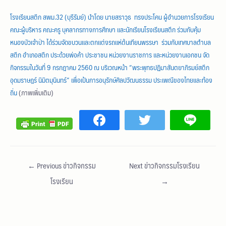
โรงเรียนสตึก สพม.32 (บุรีรัมย์) นำโดย นายสราวุธ ทรงประโคน ผู้อำนวยการโรงเรียน
คณะผู้บริหาร คณะครู บุคลากรทางการศึกษา และนักเรียนโรงเรียนสตึก ร่วมกับคุ้ม
หนองบัวเจ้าป่า ได้ร่วมจัดขบวนและตกแต่งรถแห่ต้นเทียนพรรษา ร่วมกับเทศบาลตำบล
สตึก อำเภอสตึก ประด้วยพ่อค้า ประชาชน หน่วยงานราชการ และหน่วยงานเอกชน จัด
กิจกรรมในวันที่ 9 กรกฎาคม 2560 ณ บริเวณหน้า “พระพุทธปฏิมาสันตยาภิรมย์สตึก
อุดมราษฎร์ นิมิตมุนินทร์” เพื่อเป้นการอนุรักษ์ศิลปวัฒนธรรม ประเพณีของไทยและท้อง
ถิ่น
(ภาพเพิ่มเติม)
←
Previous ข่าวกิจกรรม
Next ข่าวกิจกรรมโรงเรียน
โรงเรียน
→