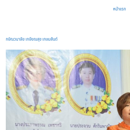
หน้าแรก
กษิณวนาลัย เกษียณสุข เกษมสันต์