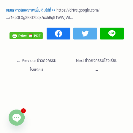
ชมและดาวโหลดภาพเพิ่มเติมได้ที่ >>
https://drive.google.com/
…/1epQLQgSBBT2bqk7uxhBq91WWjWl…
←
Previous ข่าวกิจกรรม
Next ข่าวกิจกรรมโรงเรียน
โรงเรียน
→
3
Open chaty