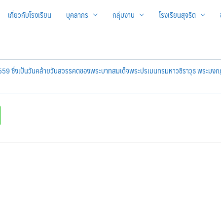
เกี่ยวกับโรงเรียน
บุคลากร
กลุ่มงาน
โรงเรียนสุจริต
 2559 ซึ่งเป้นวันคล้ายวันสวรรคตของพระบาทสมเด็จพระปรเมนทรมหาวชิราวุธ พระมงกฎเกล