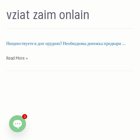
vziat zaim onlain
Нищенствуете в доп орудиях? Необходимы денежка предвари …
Read More »
3
Open chaty