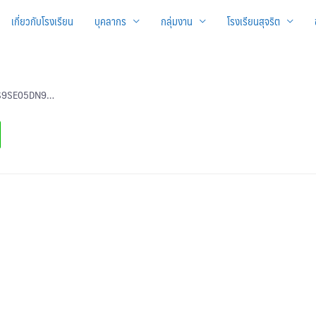
เกี่ยวกับโรงเรียน
บุคลากร
กลุ่มงาน
โรงเรียนสุจริต
tlS9SE05DN9…