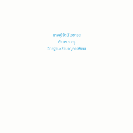
นางจุรีรัตน์ โอชารส
ตำแหน่ง ครู
วิทยฐานะ ชำนาญการพิเศษ