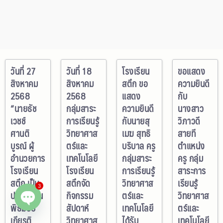
เลือกเดือนที่ต้องการค้นหา
วันที่ 27
วันที่ 18
โรงเรียน
ขอแสดง
สิงหาคม
สิงหาคม
สตึก ขอ
ความยินดี
2568
2568
แสดง
กับ
“นายธัช
กลุ่มสาระ
ความยินดี
นางสาว
เวชช์
การเรียนรู้
กับนายสุ
วิภาวดี
ศานติ
วิทยาศาส
เมฆ สุทธิ
สายที
บูรณ์ ผู้
ตร์และ
บริบาล ครู
ตำแหน่ง
อำนวยการ
เทคโนโลยี
กลุ่มสาระ
ครู กลุ่ม
โรงเรียน
โรงเรียน
การเรียนรู้
สาระการ
สตึก เป็น
สตึกจัด
วิทยาศาส
เรียนรู้
3
ประธานใน
กิจกรรม
ตร์และ
วิทยาศาส
พิธีมอบ
สัปดาห์
เทคโนโลยี
ตร์และ
Open chaty
เกียรติ
วิทยาศาส
ได้รับ
เทคโนโลยี