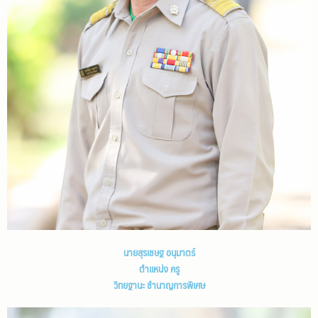
นายสุรเชษฐ อนุมาตร์
ตำแหน่ง ครู
วิทยฐานะ ชำนาญการพิเศษ