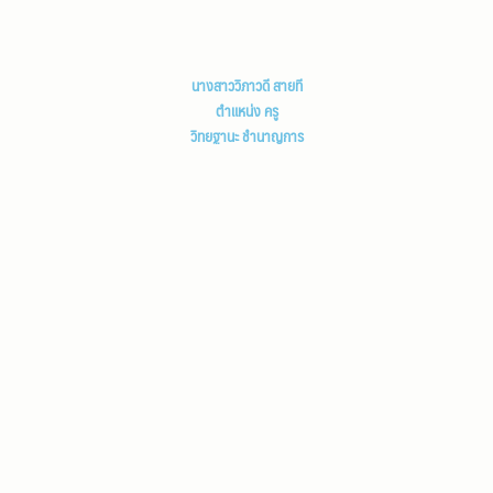
นางสาววิภาวดี สายที
ตำแหน่ง ครู
วิทยฐานะ ชำนาญการ