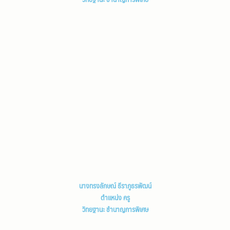
นางทรงลักษณ์ ธีราภูธรพัฒน์
ตำแหน่ง ครู
วิทยฐานะ ชำนาญการพิเศษ