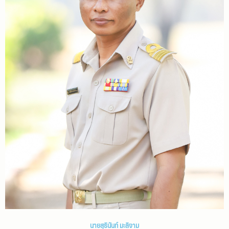
นายสุธินันท์ มะลิงาม