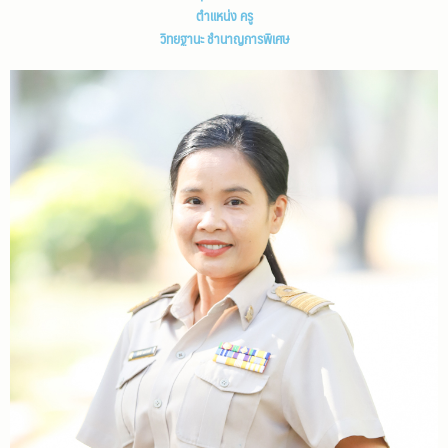
ตำแหน่ง ครู
วิทยฐานะ ชำนาญการพิเศษ