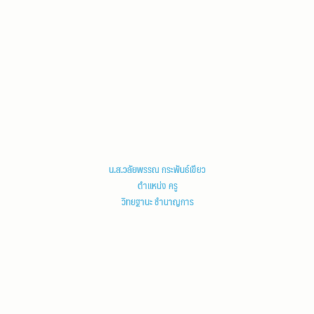
น.ส.วลัยพรรณ กระพันธ์เขียว
ตำแหน่ง ครู
วิทยฐานะ ชำนาญการ