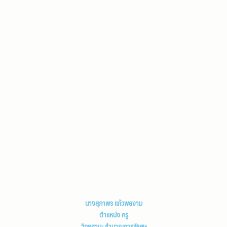
นางสุภาพร แก้วพลงาม
ตำแหน่ง ครู
วิทยฐานะ ชำนาญการพิเศษ