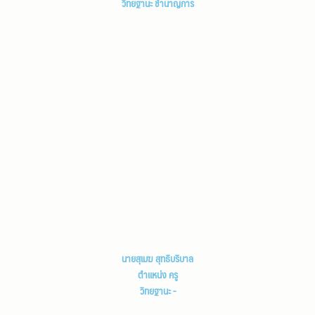
วิทยฐานะ ชำนาญการ
นายสุเมฆ สุทธิบริบาล
ตำแหน่ง ครู
วิทยฐานะ -