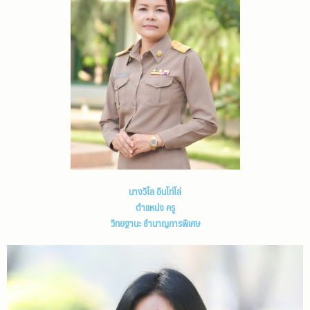
นางวิไล อินโท่โล่
ตำแหน่ง ครู
วิทยฐานะ ชำนาญการพิเศษ