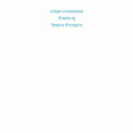
นายนุชา มาตหนองแวง
ตำแหน่ง ครู
วิทยฐานะ ชำนาญการ