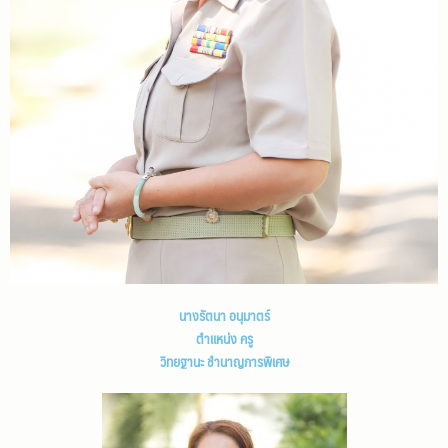
นางรัตนา อนุมาตร์
ตำแหน่ง ครู
วิทยฐานะ ชำนาญการพิเศษ