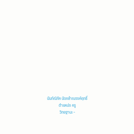
นันท์ณิภัค นัดกล้าณรงค์ฤทธิ์
ตำแหน่ง ครู
วิทยฐานะ -