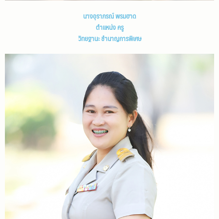
นางอุราภรณ์ พรมฮาด
ตำแหน่ง ครู
วิทยฐานะ ชำนาญการพิเศษ