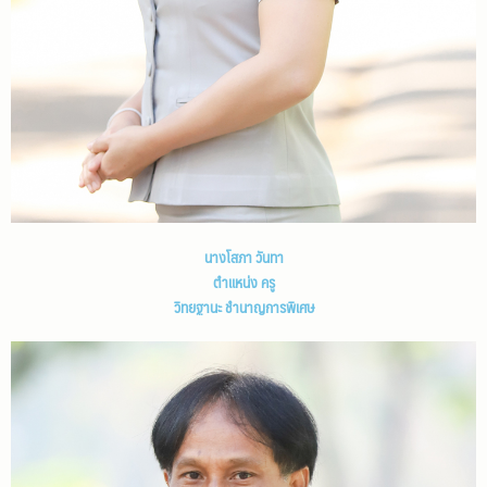
นางโสภา วันทา
ตำแหน่ง ครู
วิทยฐานะ ชำนาญการพิเศษ