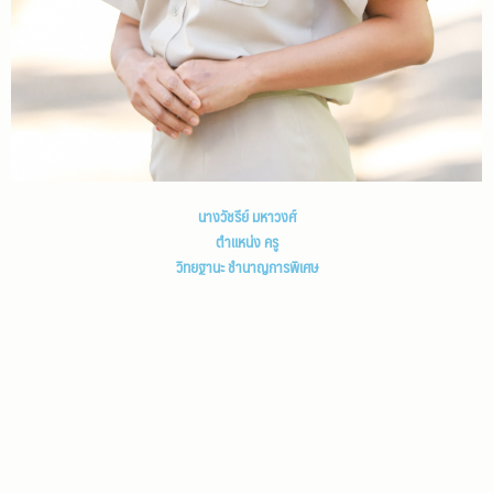
นางวัชรีย์ มหาวงศ์
ตำแหน่ง ครู
วิทยฐานะ ชำนาญการพิเศษ